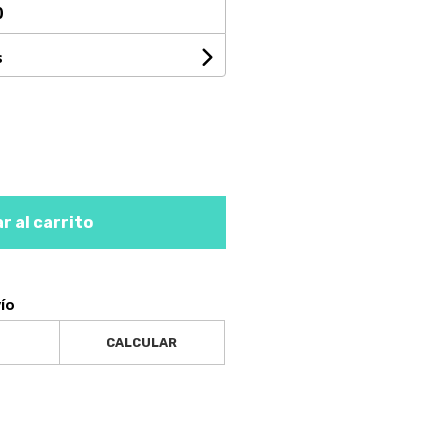
0
s
r al carrito
vío
CALCULAR