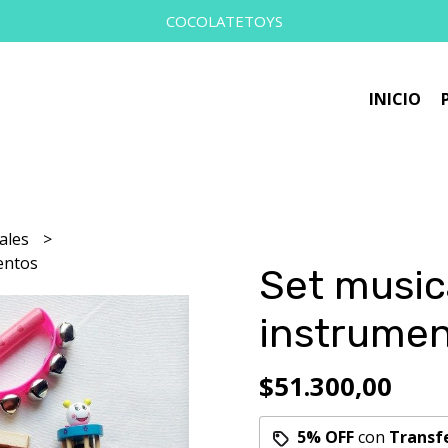
COCOLATETOYS
INICIO
ales
entos
Set music
instrume
$51.300,00
5% OFF
con
Transf